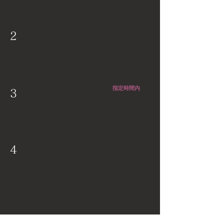
ご購入者様の住所に特別な招待状を郵送いたし
2
ます。5月23日(日)以降にご購入の方には当日お
渡しいたします。
指定時間内
公演当日は招待状をお持ちの上、
で
3
チェックインをお済ませください。
チェックイン後は開演時間までロビーでお寛ぎ
4
ください。オリジナルカクテルもご用意してお
ります。