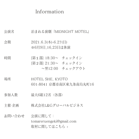
Information
公演名
泊まれる演劇『MIDNIGHT MOTEL』
会期
2021.6.3(木)-6.27(日)
※6月9日,16,23日は休演
時間
[第１部] 18:30～ チェックイン
[第２部] 21
:30～ チェックイン
～翌12:00
チェックアウト
場所
HOTEL SHE, KYOTO
601-8041
京都市南区東九条南烏丸町16
参加人数​
最大6組12名（各部）
主催·企画
株式会社L&Gグローバルビジネス
お問い合わせ
公演に関して：
tomareruengeki@gmail.com
取材に関してはこちら
>