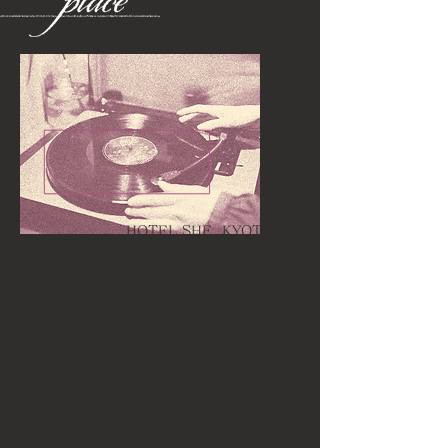
HOTEL SHE, KYOTO
京都駅の裏に広がる東九条エリアのほとり、
京
都の中央を貫く烏丸通のロードサイドにひっそ
りと佇む、最果ての旅のオアシス“HOTEL
SHE, KYOTO”。
ホテル空間はミッドセンチュリーアメリカの世
界観で統一され、
全客室にレコードプレーヤー
を設置、
ロビーラウンジにはアイスクリームパ
ーラーを併設しています。