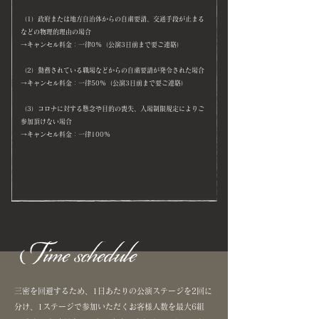
（1）政府または地方自治体からの自粛要請、交通手段が止まる
などの物理的理由の場合
→キャンセル料金：一律0%（公演3日前まで要ご連絡）
（2）勤務されている職場などからの自粛要請が発令された場合
→キャンセル料金：一律50%（公演3日前まで要ご連絡）
（3）コロナに対する懸念や目的の喪失、入場制限規定によりご
参加頂けない場合
→キャンセル料金：一律100%
三密を回避するため、1日あたりの公演ステージを2回に
分け、1ステージで参加いただくお客様人数を最大6組