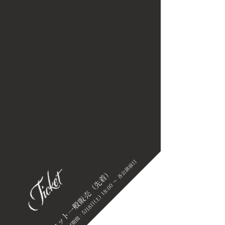
愛していただいた当館は、この６月をもって歴史に
幕を閉じることとなりました。
つきましては、長年の感謝の意を込めまして、ささ
やかながらクロージングパーティーを開催いたしま
す。当日はミュージシャンによる音楽ライブや、こ
の日だけの特別なカクテルをご用意しております。
ぜひ、最後の夜を見届けにいらしていただけますと
幸いです。
モーテル アネモネ 支配人 青柳 健
込
み
受
付
期
間
：
5
月
8
日
(
土
)
1
8
:
0
0
～
各
公
演
前
日
2
2
:
0
チケット一般販売（先着）