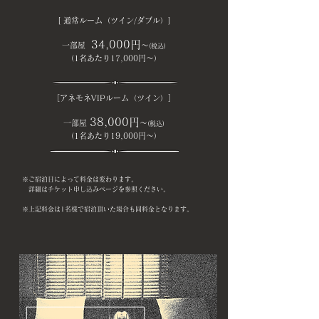
[ 通常ルーム（ツイン/ダブル）]
34,000円
一部屋
～
(税込)
（1名あたり17,000円～）
［アネモネVIPルーム（ツイン）］
38,000円
一部屋
～
(税込)
（1名あたり19,000円～）
※ご宿泊日によって料金は変わります。
詳細はチケット申し込みページを参照ください。
※上記料金は1名様で宿泊頂いた場合も同料金となります。