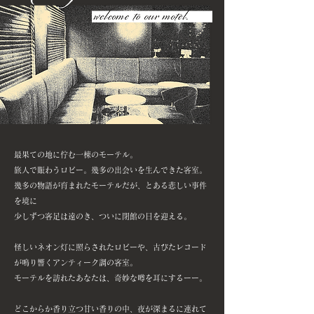
最果ての地に佇む一棟のモーテル。
旅人で賑わうロビー。幾多の出会いを生んできた客室。
幾多の物語が育まれたモーテルだが、とある悲しい事件
を境に
少しずつ客足は遠のき、ついに閉館の日を迎える。
怪しいネオン灯に照らされたロビーや、古びたレコード
が鳴り響くアンティーク調の客室。
モーテルを訪れたあなたは、奇妙な噂を耳にするーー。
どこからか香り立つ甘い香りの中、夜が深まるに連れて