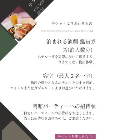
申
0
チケットに含まれるもの
泊まれる演劇 鑑賞券
（宿泊人数分）
ホテル一棟を実際に歩いて鑑賞する、
今までにない物語体験。
客室（最大２名一室）
物語の舞台となるホテルにそのまま宿泊。
ツインルまたはダブルルームよりお選びいただけます。
閉館パーティーへの招待状
ご自宅にパーティーへの招待状をお送りします。
当日は招待状をお持ちの上、ご来館ください。
チケットを申し込む ＞