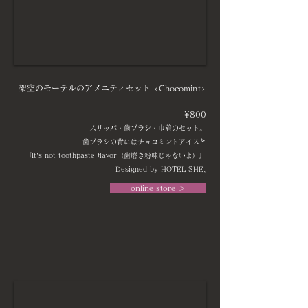
架空のモーテルのアメニティセット <Chocomint>
¥800
スリッパ・歯ブラシ・巾着のセット。
歯ブラシの背にはチョコミントアイスと
『It’s not toothpaste flavor（歯磨き粉味じゃないよ）』
Designed by HOTEL SHE,
online store ＞