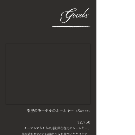
架空のモーテルのルームキー <Sweet>
¥2,750
モーテルアネモネの長期滞在者用のルームキー。
部屋番号はあの“９部屋“からお選びいただけます。