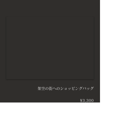
架空の街へのショッピングバッグ
¥3,300
架空の街へのショッピングバッグ カフェや買い物などのお出
かけに。
Designed by HOTEL SHE,
online store ＞