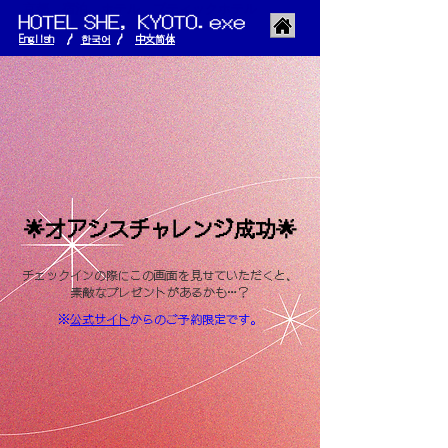
京都 宿泊 ホテル ブティックホテル
English
/
한국어
/
​中文简体
🌟オアシスチャレンジ成功🌟
チェックインの際にこの画面を見せていただくと、
素敵なプレゼントがあるかも…？
​※
公式サイト
からのご予約限定です。