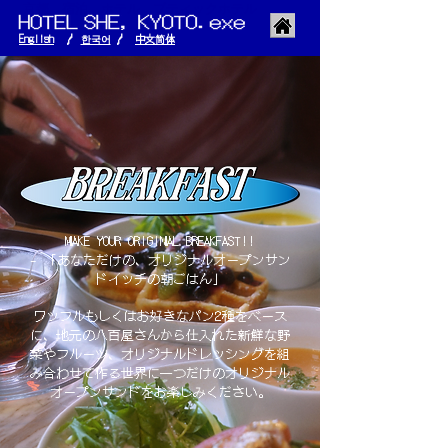
京都 宿泊 ホテル ブティックホテル
English
/
한국어
/
​中文简体
MAKE YOUR ORIGINAL BREAKFAST!!
- 「あなただけの、オリジナルオープンサン
ドイッチの朝ごはん」
ワッフルもしくはお好きなパン2種をベース
に、地元の八百屋さんから仕入れた新鮮な野
菜やフルーツ、オリジナルドレッシングを組
み合わせて作る世界に一つだけのオリジナル
オープンサンドをお楽しみください。