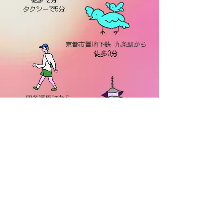
タクシーで5分
京都市営地下鉄 九条駅から
徒歩3分
四条河原町から
バスで20分
タクシーで10分
東寺まで
バスで12分
タクシーで5分
東福寺まで
バスで15分
タクシーで7分