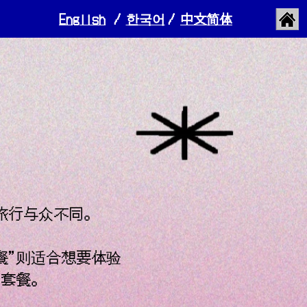
English
/
한국어
/
​中文简体
旅行与众不同。
餐”则适合想要体验
的套餐。