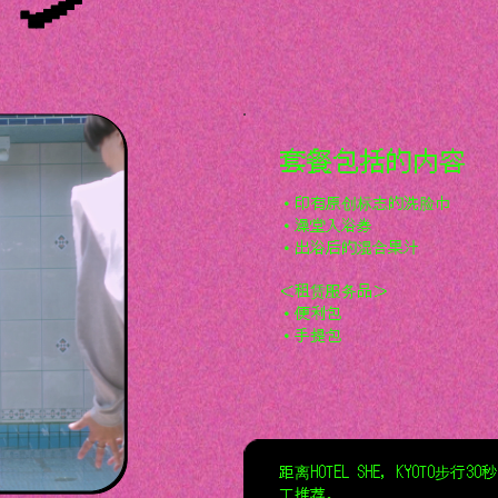
套餐包括的内容
・印有原创标志的洗脸巾
・澡堂入浴券
・出浴后的混合果汁
＜租赁服务品＞
・便利包
・手提包
距离HOTEL SHE, KYOT
工推荐。