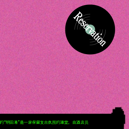
O步行30秒的“明田湯”是一家保留复古氛围的澡堂，由酒店员