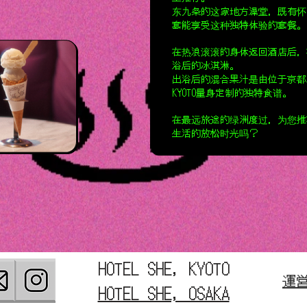
东九条的这家地方澡堂，既有怀
套能享受这种独特体验的套餐。
在热浪滚滚的身体返回酒店后，
浴后的冰淇淋。
出浴后的混合果汁是由位于京都二条城北
KYOTO量身定制的独特食谱。
在最远旅途的绿洲度过，为您推
生活的放松时光吗？
HOTEL SHE, KYOTO
運
HOTEL SHE, OSAKA