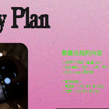
套餐包括的内容
・4号整个蛋糕（直径12cm）
・彩灯装饰、线艺、气球、干花
・纪念Instant相机拍
＜收费选项＞
・气泡酒（+¥3,000 不含税）
・花束（+¥3,000 不含税