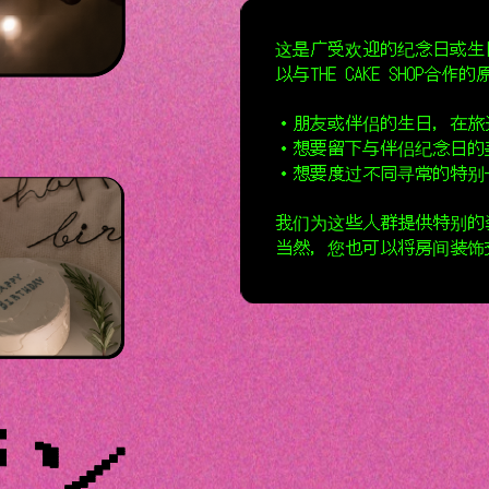
这是广受欢迎的纪念日或生
以与THE CAKE SHOP
・朋友或伴侣的生日，在旅
・想要留下与伴侣纪念日的
・想要度过不同寻常的特别
我们为这些人群提供特别的
当然，您也可以将房间装饰