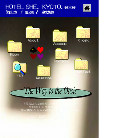
京都 宿泊 ホテル ブティックホテル
English
/
한국어
/
​中文简体