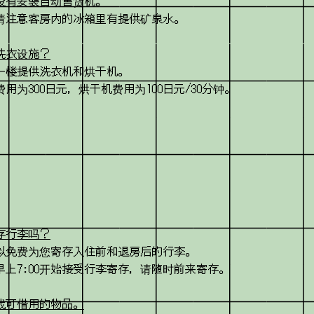
没有安装自动售货机。
请注意客房内的冰箱里有提供矿泉水。
洗衣设施？
一楼提供洗衣机和烘干机。
用为300日元，烘干机费用为100日元/30分钟。
存行李吗？
以免费为您寄存入住前和退房后的行李。
早上7:00开始接受行李寄存，请随时前来寄存。
我可借用的物品。