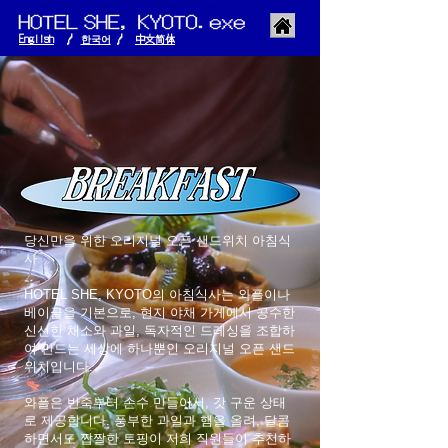
京都 宿泊 ホテル ブティックホテル
English
/
한국어
/
​中文简体
당신만을 위한 오리지널 오픈 샌드위치 아침식
사
HOTEL SHE, KYOTO의 아침식사는 와플이나
베이글을 기본으로, 현지 야채 가게에서 공수한
신선한 채소와 과일, 독자적인 드레싱을 조합하
여 만드는 세상에 하나뿐인 오리지널 오픈 샌드
위치입니다.
와플은 반죽부터 손수 만들어서, 갓 구운 상태
로 제공합니다. 풍부한 과일과 햄을 올려, 달콤
하면서도 짭짤한 토핑이 저희 직원들이 추천하